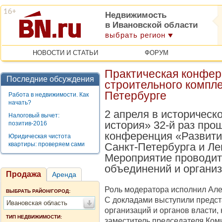
Недвижимость
в Ивановской области
выбрать регион
НОВОСТИ И СТАТЬИ
ФОРУМ
Практическая конфер
Последние обсуждения
строительного компле
Петербурге
Работа в недвижимости. Как
начать?
2 апреля в историческ
Налоговый вычет:
история» 32-й раз про
позитив-2016
конференция «Развити
Юридическая чистота
квартиры: проверяем сами
Санкт-Петербурга и Ле
Мероприятие проводит
объединений и организ
Продажа
Аренда
Роль модератора исполнил Але
ВЫБРАТЬ РАЙОН/ГОРОД:
С докладами выступили предст
Ивановская область
организаций и органов власти,
ТИП НЕДВИЖИМОСТИ:
заместитель председателя Коми