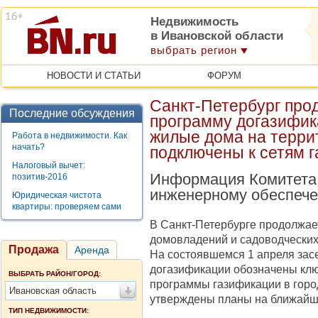
Недвижимость
в Ивановской области
выбрать регион
НОВОСТИ И СТАТЬИ
ФОРУМ
Санкт-Петербург пр
Последние обсуждения
программу догазифика
жилые дома на терри
Работа в недвижимости. Как
начать?
подключены к сетям 
Налоговый вычет:
Информация Комитета 
позитив-2016
инженерному обеспеч
Юридическая чистота
квартиры: проверяем сами
В Санкт-Петербурге продолжае
домовладений и садоводческих
Продажа
Аренда
На состоявшемся 1 апреля зас
догазификации
обозначены клю
ВЫБРАТЬ РАЙОН/ГОРОД:
программы газификации в горо
Ивановская область
утверждены планы на ближайш
ТИП НЕДВИЖИМОСТИ: